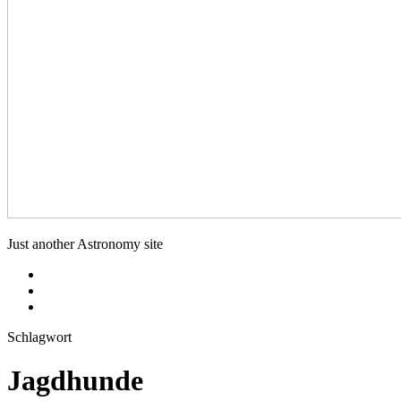
deepskyfotografie.de
Just another Astronomy site
Menüeintrag
Menüeintrag
Menüeintrag
Schlagwort
Jagdhunde