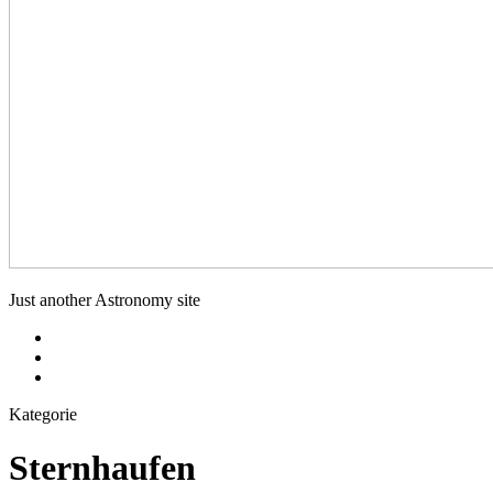
deepskyfotografie.de
Just another Astronomy site
Menüeintrag
Menüeintrag
Menüeintrag
Kategorie
Sternhaufen