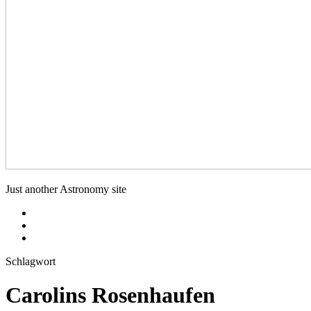
deepskyfotografie.de
Just another Astronomy site
Menüeintrag
Menüeintrag
Menüeintrag
Schlagwort
Carolins Rosenhaufen